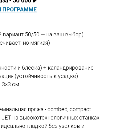
50 000
₽
аза -
Й ПРОГРАММЕ
 вариант 50/50 — на ваш выбор)
вечивает, но мягкая)
ности и блеска) + каландрирование
зация (устойчивость к усадке)
и 3×3 см
емиальная пряжа - combed, compact
IR JET на высокотехнологичных станках
 идеально гладкой без узелков и