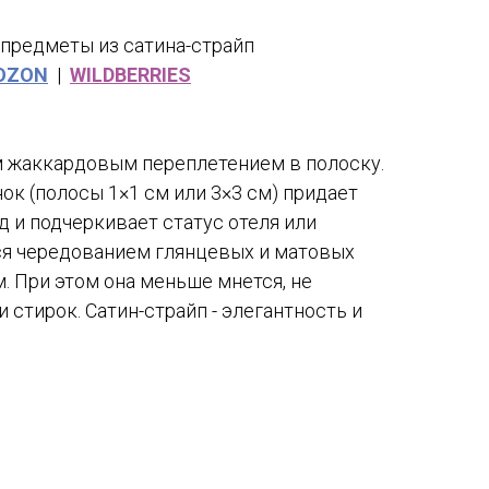
предметы из сатина-страйп
OZON
|
WILDBERRIES
м жаккардовым переплетением в полоску.
к (полосы 1×1 см или 3×3 см) придает
д и подчеркивает статус отеля или
ся чередованием глянцевых и матовых
. При этом она меньше мнется, не
 стирок. Сатин-страйп - элегантность и