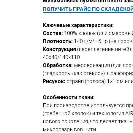
Минимальная сумма оптового зак
ПОЛУЧИТЬ ПРАЙС ПО СКЛАДСКО
Ключевые характеристики:
Состав:
100% хлопок (или смесовый
Плотность:
140 г/м² ±5 гр (не прос
Конструкция
(переплетение нитей):
40х40/140х110
Обработка:
мерсеризация (для проч
(гладкость «как стекло») + санфори
Рисунок:
страйп (полоса) 1×1 см ил
Особенности ткани:
При производстве используется пр
(гребенной хлопок) и технология A
нового поколения, что делает ткань
микроразрывов нити.